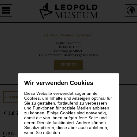
Barrierefreie
Bedienung
der
Webseite
Noch 6 Stunden geöffnet.
Täglich geöffnet:
10 bis 18 Uhr
Feiertags geöffnet.
Ab September: Dienstags geschlossen.
Sprachauswahl
TICKETS
Wir verwenden Cookies
Diese Website verwendet sogenannte
Sidebar
Filtern
Erlebnis WIEN 1900
Cookies, um Inhalte und Anzeigen optimal für
Sie zu gestalten, fortlaufend zu verbessern
und Funktionen für soziale Medien anbieten
zu können. Einige Cookies sind notwendig,
Juli 2025
damit die von Ihnen aufgerufene Seite und
deren Dienste funktioniert. Andere können
Sie akzeptieren, diese aber auch ablehnen,
wenn Sie möchten.
HEUTE