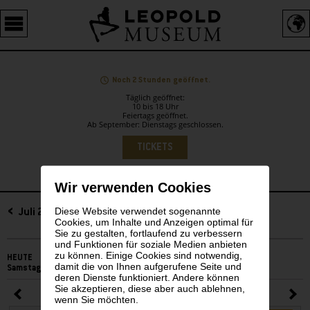
Barrierefreie
Bedienung
der
Webseite
Noch 2 Stunden geöffnet.
Täglich geöffnet:
10 bis 18 Uhr
Feiertags geöffnet.
Ab September: Dienstags geschlossen.
Sprachauswahl
TICKETS
Wir verwenden Cookies
Diese Website verwendet sogenannte
Sidebar
Juli 2025
Cookies, um Inhalte und Anzeigen optimal für
Sie zu gestalten, fortlaufend zu verbessern
und Funktionen für soziale Medien anbieten
zu können. Einige Cookies sind notwendig,
HEUTE
damit die von Ihnen aufgerufene Seite und
Samstag, 08. August 2026
deren Dienste funktioniert. Andere können
Sie akzeptieren, diese aber auch ablehnen,
Juli 2025
wenn Sie möchten.