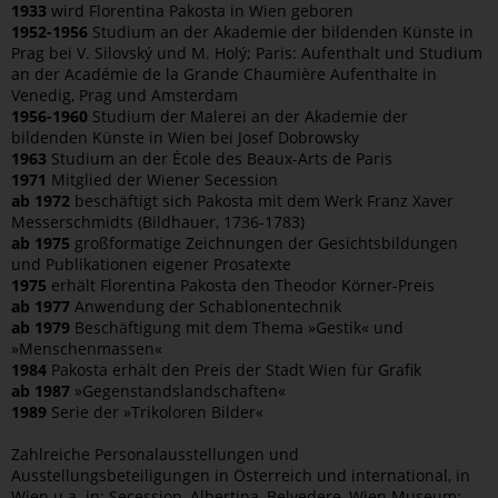
1933
wird Florentina Pakosta in Wien geboren
1952-1956
Studium an der Akademie der bildenden Künste in
Prag bei V. Silovský und M. Holý; Paris: Aufenthalt und Studium
an der Académie de la Grande Chaumière Aufenthalte in
Venedig, Prag und Amsterdam
1956-1960
Studium der Malerei an der Akademie der
bildenden Künste in Wien bei Josef Dobrowsky
1963
Studium an der École des Beaux-Arts de Paris
1971
Mitglied der Wiener Secession
ab 1972
beschäftigt sich Pakosta mit dem Werk Franz Xaver
Messerschmidts (Bildhauer, 1736-1783)
ab 1975
großformatige Zeichnungen der Gesichtsbildungen
und Publikationen eigener Prosatexte
1975
erhält Florentina Pakosta den Theodor Körner-Preis
ab 1977
Anwendung der Schablonentechnik
ab 1979
Beschäftigung mit dem Thema »Gestik« und
»Menschenmassen«
1984
Pakosta erhält den Preis der Stadt Wien für Grafik
ab 1987
»Gegenstandslandschaften«
1989
Serie der »Trikoloren Bilder«
Zahlreiche Personalausstellungen und
Ausstellungsbeteiligungen in Österreich und international, in
Wien u.a. in: Secession, Albertina, Belvedere, Wien Museum;