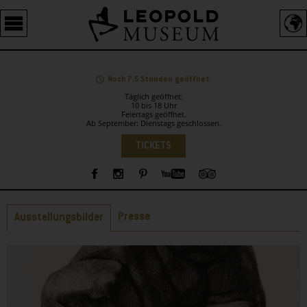
Barrierefreie
Bedienung
der
Webseite
Noch 7,5 Stunden geöffnet.
Täglich geöffnet:
10 bis 18 Uhr
Feiertags geöffnet.
Ab September: Dienstags geschlossen.
Sprachauswahl
TICKETS
Sidebar
Reiter
Presse
Ausstellungsbilder