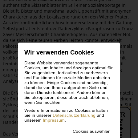
authentische Skizzenblätter im Stil einer Sozialreportage in
Bleistift, Bister und manchmal auch Lippenstift mit anonymen
Charakteren aus der Lokalszene rund um den Wiener Prater.
Aus der kontinuierlichen Auseinandersetzung mit der Gattung
Selbstporträt entsteht der Radierzyklus »Paraphrasen zu Franz
Xaver Messerschmidts Charakterköpfen«. Aus materieller Not,
da sie sich keine teuren Farben leisten konnte, entwickelt
Pakosta in der Folge den in der österreichischen Kunst damals
Wir verwenden Cookies
vollkommen neuartigen Zyklus der »Gesichtsbildungen« in
großformatigen, photorealistischen Kreidezeichnungen mit
Diese Website verwendet sogenannte
feministischer und gesellschaftskritischer Aussage. Im Stil
Cookies, um Inhalte und Anzeigen optimal für
einer politisch engagierten Pop Art entstehen gleichzeitig
Sie zu gestalten, fortlaufend zu verbessern
satirische Blätter in einer grotesk-witzigen, hellsichtigen
und Funktionen für soziale Medien anbieten
Analyse des geschlechtsspezifischen Status Quo.
zu können. Einige Cookies sind notwendig,
damit die von Ihnen aufgerufene Seite und
deren Dienste funktioniert. Andere können
Die Erfahrung männlicher Dominanz in Politik und Kultur stellt
Sie akzeptieren, diese aber auch ablehnen,
sie Ende der 1970er und am Beginn der 1980er Jahre in einem
wenn Sie möchten.
Zyklus großformatiger, typologisierter Männerbildnisse im Stil
der politischen Medienkultur zur Diskussion. Parallel dazu
Weitere Informationen zu Cookies erhalten
Sie in unserer
Datenschutzerklärung
und
schuf sie eine außergewöhnliche Serie mit Darstellungen von
unserem
Impressum
.
Händen in einer expressiven Gestik im Plakatformat.
Cookies auswählen
Das Verschwinden des Subjekts in der Massengesellschaft, in