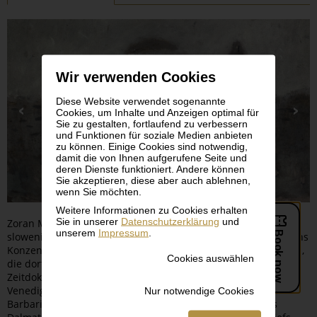
Wir verwenden Cookies
Diese Website verwendet sogenannte
Cookies, um Inhalte und Anzeigen optimal für
Sie zu gestalten, fortlaufend zu verbessern
und Funktionen für soziale Medien anbieten
zu können. Einige Cookies sind notwendig,
damit die von Ihnen aufgerufene Seite und
deren Dienste funktioniert. Andere können
Sie akzeptieren, diese aber auch ablehnen,
wenn Sie möchten.
Weitere Informationen zu Cookies erhalten
Sie in unserer
Datenschutzerklärung
und
Zoran Mušič (1909–2005) zählte bereits zu den arrivierten
unserem
Impressum
.
slowenischen Malern, als er Ende 1944 für mehrere Monate ins
Konzentrationslager Dachau verschleppt wurde. Zeichnungen,
Cookies auswählen
die dort entstanden, wurden zu erschütternden
Zeitdokumenten. In der Nachkriegszeit ließ sich der Maler in
Venedig nieder, wo er ikonenhafte Porträts seiner Frau Ida
Nur notwendige Cookies
Barbarigo sowie die ersten unverkennbaren
Cavallini
aus