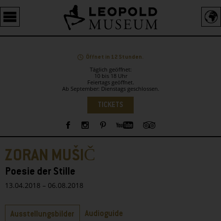
Barrierefreie
Bedienung
der
Webseite
Öffnet in 12 Stunden.
Täglich geöffnet:
10 bis 18 Uhr
Feiertags geöffnet.
Ab September: Dienstags geschlossen.
Sprachauswahl
TICKETS
Sidebar
ZORAN MUŠIČ
Poesie der Stille
13.04.2018 – 06.08.2018
Reiter
Audioguide
Ausstellungsbilder