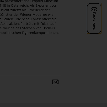
904 präsentiert das Leopold Museum
18) in Österreich. Als Exponent von
nicht zuletzt als Erneuerer der
 Künstler der Wiener Moderne wie
Schiele. Die Schau präsentiert die
Abstraktion, Porträts mit Fokus auf
e, welche das Sterben von Hodlers
mbolistischen Figurenkompositionen.
Teilen
und
verbreiten