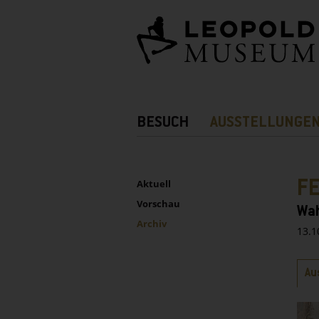
Barrierefreie
Bedienung
der
Webseite
Hauptnavigation
BESUCH
AUSSTELLUNGE
Zusatznavigation!
UNTERNAVIGATION
Sidebar
F
Aktuell
Vorschau
Wah
Archiv
13.1
Rei
Au