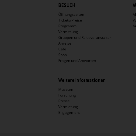
Hauptnavigation
BESUCH
A
Öffnungszeiten
Ak
Tickets/Preise
V
Programm
A
Vermittlung
Gruppen und Reiseveranstalter
Anreise
Café
Shop
Fragen und Antworten
Weitere Informationen
Museum
Forschung
Presse
Vermietung
Engagement