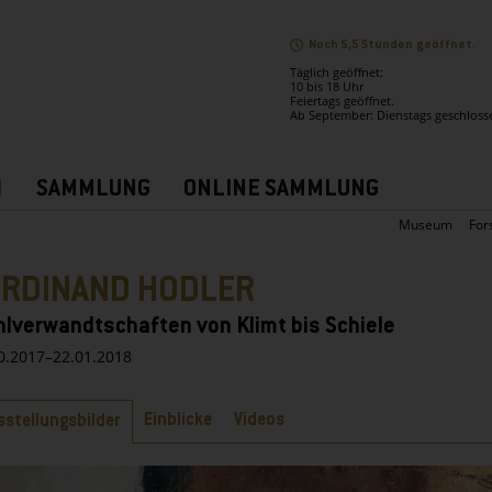
Noch 5,5 Stunden geöffnet.
Täglich geöffnet:
10 bis 18 Uhr
Feiertags geöffnet.
Ab September: Dienstags geschloss
N
SAMMLUNG
ONLINE SAMMLUNG
Museum
For
ERDINAND HODLER
lverwandtschaften von Klimt bis Schiele
0.2017–22.01.2018
ter
Einblicke
Videos
sstellungsbilder