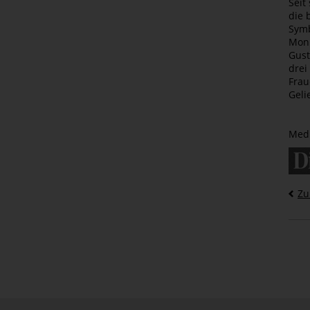
Seit
die 
Symb
Monu
Gust
drei
Frau
Geli
Medi
Zu