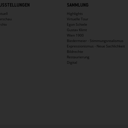
USSTELLUNGEN
SAMMLUNG
tuell
Highlights
orschau
Virtuelle Tour
rchiv
Egon Schiele
Gustav Klimt
Wien 1900
Biedermeier - Stimmungsrealismus
Expressionismus - Neue Sachlichkeit
Bildrechte
Restaurierung
Digital