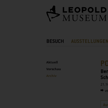
Barrierefreie
Bedienung
der
Webseite
Hauptnavigation
BESUCH
AUSSTELLUNGE
Zusatznavigation!
UNTERNAVIGATION
Sidebar
PO
Aktuell
Vorschau
Ben
Archiv
Sch
21.1
v
Rei
Au