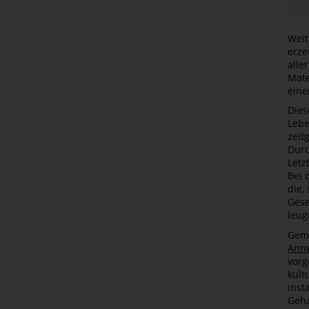
Weit
erze
alle
Mate
eine
Dies
Lebe
zeit
Durc
Letz
Bei 
die,
Gese
leug
Geme
Anne
vorg
kult
inst
Geha