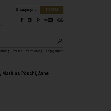
Sprachauswahl
TICKETS
Language
en.
schung
Presse
Vermietung
Engagement
, Mathias Pöschl, Anne