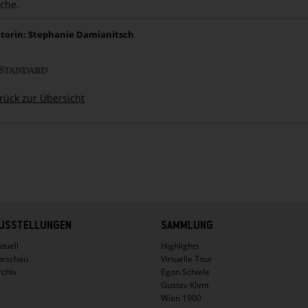
che.
torin: Stephanie Damianitsch
rück zur Übersicht
USSTELLUNGEN
SAMMLUNG
tuell
Highlights
orschau
Virtuelle Tour
rchiv
Egon Schiele
Gustav Klimt
Wien 1900