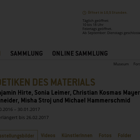
Öffnet in 10,5 Stunden.
Täglich geöffnet:
10 bis 18 Uhr
Feiertags geöffnet.
Ab September: Dienstags geschloss
N
SAMMLUNG
ONLINE SAMMLUNG
Museum
For
ETIKEN DES MATERIALS
jamin Hirte, Sonia Leimer, Christian Kosmas Mayer
neider, Misha Stroj und Michael Hammerschmid
0.2016 – 30.01.2017
erlängert bis 26.02.2017
ter
Videos
KünstlerInnen
Fotos
Folder
sstellungsbilder