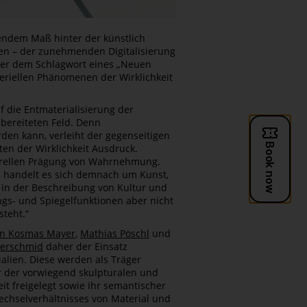
mendem Maß hinter der künstlich
gen – der zunehmenden Digitalisierung
nter dem Schlagwort eines „Neuen
eriellen Phänomenen der Wirklichkeit
f die Entmaterialisierung der
bereiteten Feld. Denn
den kann, verleiht der gegenseitigen
n der Wirklichkeit Ausdruck.
turellen Prägung von Wahrnehmung.
handelt es sich demnach um Kunst,
e in der Beschreibung von Kultur und
ngs- und Spiegelfunktionen aber nicht
steht.“
an Kosmas Mayer
,
Mathias Pöschl
und
merschmid
daher der Einsatz
alien. Diese werden als Träger
ur der vorwiegend skulpturalen und
it freigelegt sowie ihr semantischer
Wechselverhältnisses von Material und