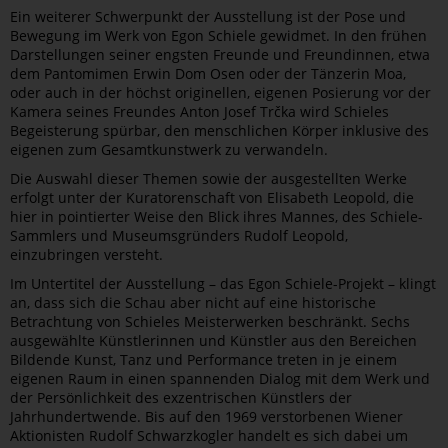
Ein weiterer Schwerpunkt der Ausstellung ist der Pose und
Bewegung im Werk von Egon Schiele gewidmet. In den frühen
Darstellungen seiner engsten Freunde und Freundinnen, etwa
dem Pantomimen Erwin Dom Osen oder der Tänzerin Moa,
oder auch in der höchst originellen, eigenen Posierung vor der
Kamera seines Freundes Anton Josef Trčka wird Schieles
Begeisterung spürbar, den menschlichen Körper inklusive des
eigenen zum Gesamtkunstwerk zu verwandeln.
Die Auswahl dieser Themen sowie der ausgestellten Werke
erfolgt unter der Kuratorenschaft von Elisabeth Leopold, die
hier in pointierter Weise den Blick ihres Mannes, des Schiele-
Sammlers und Museumsgründers Rudolf Leopold,
einzubringen versteht.
Im Untertitel der Ausstellung – das Egon Schiele-Projekt – klingt
an, dass sich die Schau aber nicht auf eine historische
Betrachtung von Schieles Meisterwerken beschränkt. Sechs
ausgewählte Künstlerinnen und Künstler aus den Bereichen
Bildende Kunst, Tanz und Performance treten in je einem
eigenen Raum in einen spannenden Dialog mit dem Werk und
der Persönlichkeit des exzentrischen Künstlers der
Jahrhundertwende. Bis auf den 1969 verstorbenen Wiener
Aktionisten Rudolf Schwarzkogler handelt es sich dabei um