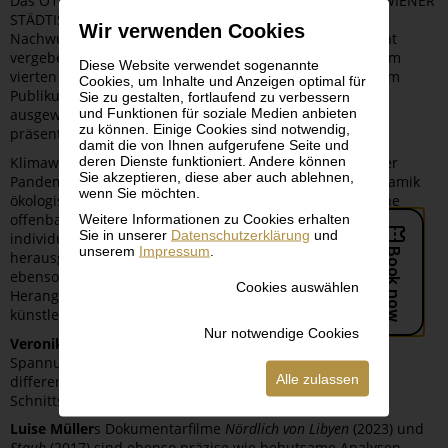
Das Ö1 Talentestipendium wird mit Unterstützung des WIENER
STÄDTISCHE VERSICHERUNGSVEREINS jährlich an ein
Wir verwenden Cookies
Nachwuchstalent einer österreichischen Kunstuniversität
vergeben. Im Leopold Museum werden heuer bereits zum
Diese Website verwendet sogenannte
vierten Mal die von einer neunköpfigen Fachjury und dem
Cookies, um Inhalte und Anzeigen optimal für
Publikum des Radiosenders Ö1 per Online-Voting
Sie zu gestalten, fortlaufend zu verbessern
und Funktionen für soziale Medien anbieten
ausgewählten Arbeiten der nominierten Künstler*innen
zu können. Einige Cookies sind notwendig,
präsentiert.
damit die von Ihnen aufgerufene Seite und
deren Dienste funktioniert. Andere können
Klimawandel, Migrationsströme und Kriege sind nach der
Sie akzeptieren, diese aber auch ablehnen,
Pandemie präsenter denn je. In der beschleunigten Dynamik
wenn Sie möchten.
ökologischer, politischer und gesellschaftlicher Umbrüche
offenbaren sich die Bruchlinien einer Gegenwart, in der
Weitere Informationen zu Cookies erhalten
Sie in unserer
Datenschutzerklärung
und
individuelle wie kollektive Lebenswelten mannigfaltig
unserem
Impressum
.
herausgefordert werden. Die damit verbundenen Fragen sind
ebenso vielgestaltig wie die konzeptionellen und ästhetischen
Cookies auswählen
Herangehensweisen der in der Ausstellung vertretenen
künstlerischen Positionen:
Nur notwendige Cookies
Veronika Harb
öffnet über ihre biomorph anmutenden
Spannungsgeflechte bestehende Architekturen für
Alle zulassen
differenzierte Wahrnehmungserfahrungen an den
Schnittstellen von physischen und sozialen Räumen.
Luise Müller
s Dokumentarfilme
Nördlich von Libyen
(2023) und
Staub
(2017) sind ebenso präzise wie behutsame Analysen