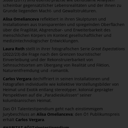
scheinbar gegensätzlicher Lebensrealitäten und der ihnen zu
Grunde liegenden Macht- und Gewaltstrukturen.
Alisa Omelianceva
reflektiert in ihren Skulpturen und
Installationen aus transparenten und spiegelnden Oberflächen
über die Fragilität, Abgrenzbar- und Erweiterbarkeit des
menschlichen Körpers im Kontext gesellschaftlicher und
medizintechnologischer Entwicklungen.
Laura Roth
stellt in ihrer fotografischen Serie
Great Expectations
(2022/23) die Frage nach den Grenzen touristischer
Einverleibung und der Rekonstruierbarkeit von
Sehnsuchtsorten am Übergang von Realität und Fiktion,
Naturentfremdung und -romantik.
Carlos Vergara
dechiffriert in seinen Installationen und
Fotografien individuelle wie kollektive Vorstellungsbilder von
Heimat und Exotik entlang stereotyper, kolonial geprägter
Perspektiven auf die „Paradieskulissen“ seiner
kolumbianischen Heimat.
Das Ö1 Talentestipendium geht nach einstimmigem
Jurybeschluss an
Alisa Omelianceva
; den Ö1 Publikumspreis
erhält
Carlos Vergara
.
#HABITAT #Ö1Talentestipendium