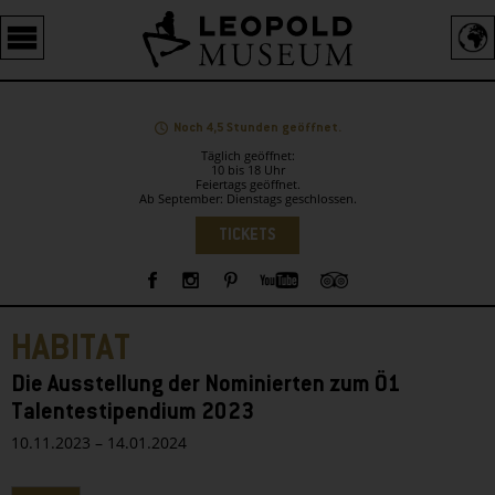
Barrierefreie
Bedienung
der
Webseite
Noch 4,5 Stunden geöffnet.
Täglich geöffnet:
10 bis 18 Uhr
Feiertags geöffnet.
Ab September: Dienstags geschlossen.
Sprachauswahl
TICKETS
Sidebar
HABITAT
Die Ausstellung der Nominierten zum Ö1
Talentestipendium 2023
10.11.2023 – 14.01.2024