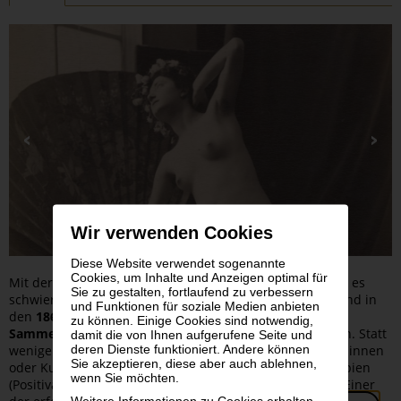
Wir verwenden Cookies
Diese Website verwendet sogenannte
Cookies, um Inhalte und Anzeigen optimal für
Mit der rasch wachsenden Anzahl an Fotoateliers wurde es
Sie zu gestalten, fortlaufend zu verbessern
schwierig, von beauftragten Porträts zu leben. So entstand in
und Funktionen für soziale Medien anbieten
den
1860er-Jahren
ein stark umkämpfter Markt an
zu können. Einige Cookies sind notwendig,
Sammelbildern
mit neuen Themen und neuen Formaten. Statt
damit die von Ihnen aufgerufene Seite und
deren Dienste funktioniert. Andere können
wenige Exemplare einer Aufnahme an individuelle Kundinnen
Sie akzeptieren, diese aber auch ablehnen,
oder Kunden zu verkaufen, entstanden nun zahllose Kopien
wenn Sie möchten.
(Positivabzüge), die über Verlage in den Handel kamen. Einer
Weitere Informationen zu Cookies erhalten