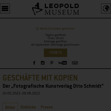
Barrierefreie
Bedienung
der
Webseite
Noch 5 Stunden geöffnet.
Täglich geöffnet:
10 bis 18 Uhr
Feiertags geöffnet.
Ab September: Dienstags geschlossen.
Sprachauswahl
TICKETS
Sidebar
GESCHÄFTE MIT KOPIEN
Der „Fotografische Kunstverlag Otto Schmidt“
20.05.2022–28.08.2022
Reiter
Einblicke
Presse
Bilder