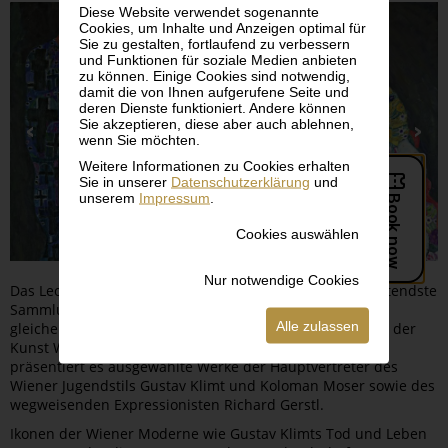
Diese Website verwendet sogenannte
Cookies, um Inhalte und Anzeigen optimal für
Sie zu gestalten, fortlaufend zu verbessern
und Funktionen für soziale Medien anbieten
zu können. Einige Cookies sind notwendig,
damit die von Ihnen aufgerufene Seite und
deren Dienste funktioniert. Andere können
Sie akzeptieren, diese aber auch ablehnen,
wenn Sie möchten.
Weitere Informationen zu Cookies erhalten
Sie in unserer
Datenschutzerklärung
und
unserem
Impressum
.
Cookies auswählen
Nur notwendige Cookies
Das Leopold Museum beherbergt die größte und bedeutendste
Sammlung an Werken von Egon Schiele und eine
Alle zulassen
gleichermaßen einzigartige Kollektion an Meisterwerken der
Kunst Wiens um 1900. Mit KLIMT – MOSER – GERSTL
präsentiert es ausgewählte Werke der Hauptvertreter des
Wiener Jugendstils Gustav Klimt und Koloman Moser sowie des
wegweisenden Expressionisten Richard Gerstl.
Ikonen der Wiener Moderne wie Gustav Klimts Tod und Leben