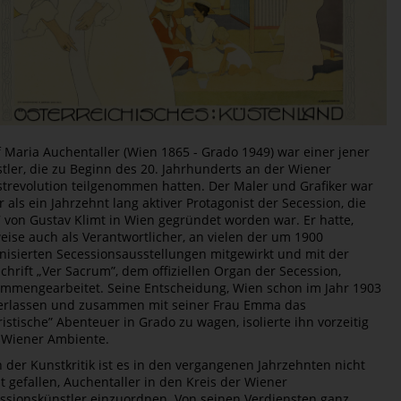
f Maria Auchentaller (Wien 1865 - Grado 1949) war einer jener
tler, die zu Beginn des 20. Jahrhunderts an der Wiener
trevolution teilgenommen hatten. Der Maler und Grafiker war
 als ein Jahrzehnt lang aktiver Protagonist der Secession, die
 von Gustav Klimt in Wien gegründet worden war. Er hatte,
weise auch als Verantwortlicher, an vielen der um 1900
nisierten Secessionsausstellungen mitgewirkt und mit der
schrift „Ver Sacrum”, dem offiziellen Organ der Secession,
mmengearbeitet. Seine Entscheidung, Wien schon im Jahr 1903
erlassen und zusammen mit seiner Frau Emma das
ristische” Abenteuer in Grado zu wagen, isolierte ihn vorzeitig
Wiener Ambiente.
 der Kunstkritik ist es in den vergangenen Jahrzehnten nicht
ht gefallen, Auchentaller in den Kreis der Wiener
ssionskünstler einzuordnen. Von seinen Verdiensten ganz