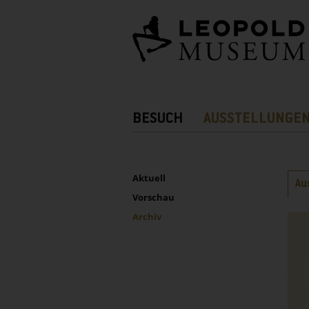
Barrierefreie
Bedienung
der
Webseite
Hauptnavigation
BESUCH
AUSSTELLUNGE
Zusatznavigation!
UNTERNAVIGATION
Sidebar
Rei
Aktuell
Au
Vorschau
Archiv