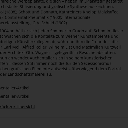
ahlreiche Werbeplakate, die sich – neben im „Plakatstil” gestaltet
rch starke Stilisierung und grafische Synthese auszeichnen:
ol (1898); Schott und Donnath, Kathreiners Kneipp Malzkaffee
9); Continental Pneumatik (1900); Internationale
hereiausstellung, G.A. Scheid (1902).
1904 an hält er sich jeden Sommer in Grado auf. Schon in dieser
 schwächen sich die Kontakte zum Wiener Kunstambiente und
dortigen Künstlerkollegen ab, während ihm die Freunde – die
r Carl Moll, Alfred Roller, Wilhelm List und Maximilian Kurzweil
der Architekt Otto Wagner – gelegentlich Besuche abstatten.
nun an wendet Auchentaller sich in seinem künstlerischen
ffen – dessen Stil immer noch die für den Secessionismus
schen grafischen Elemente aufweist – überwiegend dem Porträt
der Landschaftsmalerei zu.
entaller-Artikel
entaller-Artikel
rück zur Übersicht