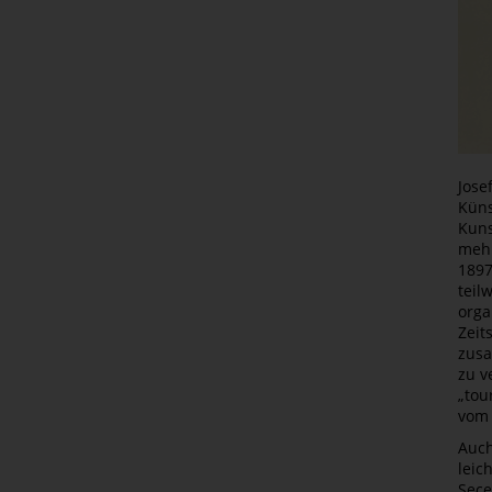
Jose
Küns
Kuns
mehr
1897
teil
orga
Zeit
zusa
zu v
„tou
vom 
Auch
leic
Sece