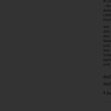
er z
– du
Aure
(189
Fisc
Von 
Zeit
den 
Male
und 
Von 
Scha
typi
und 
Auch
Auch
Zu