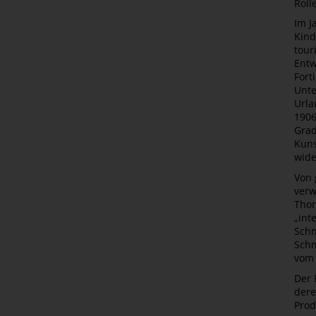
Roll
Im J
Kind
tour
Entw
Fort
Unte
Urla
1906
Grad
Kuns
wide
Von 
verw
Thon
„int
Schm
Schm
vom 
Der 
dere
Prod