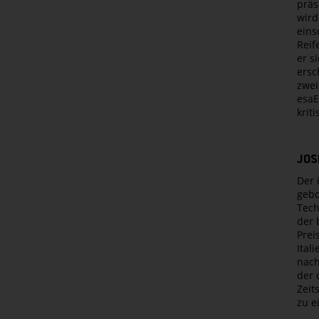
präs
wird
eins
Reif
er s
ersc
zwei
esaE
krit
JOS
Der 
gebo
Tech
der 
Prei
Ital
nach
der 
Zeit
zu e