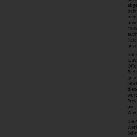
abge
befi
beig
unve
1985
auch
Kata
anz
Die 
Œuvr
Öffe
Bede
gefä
Jahr
dies
wurd
Prov
war,
Wien
Die 
Werk
Schm