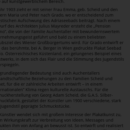
e auf kunstgewerblichem Bereich.
ahr 1903 zieht er mit seiner Frau Emma, geb. Scheid und den
ern Maria und Peter nach Grado, wo er entscheidend zum
istischen Aufschwung des Adriaseebads beiträgt. Nach einem
urf des Architekten Julius Mayreder ersteht die „Pension
ino”, die von der Familie Auchentaller mit bewundernswertem
rnehmungsgeist geführt und bald zu einem beliebten
ubsziel des Wiener Großbürgertums wird. Für Grado entwirft er
 das berühmte, bei A. Berger in Wien gedruckte Plakat Seebad
o. Österreichisches Küstenland, ein gelungenes Beispiel eines
twerks, in dem sich das Flair und die Stimmung des Jugendstils
rspiegeln.
grundlegender Bedeutung sind auch Auchentallers
andtschaftliche Beziehungen zu den Familien Scheid und
et, für die er zahlreiche Arbeiten entwirft – in einem
ernationalen” Klima regen kulturelle Austauschs. Für die
uckherstellung von Georg Adam Scheid, die G.A.S. Silber-
uckfabrik, gestaltet der Künstler um 1900 verschiedene, stark
Jugendstil geprägte Schmuckstücke.
Künstler wendet sich mit großem Interesse der Plakatkunst zu,
n Wirkungskraft zur Verbreitung von Ideen, Messages und
ukten ihm von Anfang an bewusst ist. So entwirft und realisiert