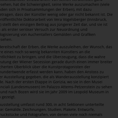
sehen, hat die Schwierigkeit, seine Werke auszumachen (viele
nden sich in Privatsammlungen der Erben), mit dazu
etragen, dass der Künstler wenig oder gar nicht bekannt ist. Die
röffentlichte Doktorarbeit von Vera Vogelsberger (Innsbruck,
) stellt den einzigen Beitrag aus jüngerer Zeit dar, und sie ist
 als erster seriöser Versuch zur Neuordnung und
logisierung von Auchentallers Gemälden und Grafiken
usehen.
Bereitschaft der Erben, die Werke auszuleihen, der Wunsch, das
e eines noch so wenig bekannten Künstlers an die
ntlichkeit zu bringen, und die Überzeugung, dass die wahre
utung der Wiener Secession gerade durch einen immer breiter
cherten Überblick über die Kunstprotagonisten der
hundertwende erfasst werden kann, haben den Anstoss zu
er Ausstellung gegeben, die als Wanderausstellung konzipiert
e. Nach der ersten Etappe in Gorizia, wo sie in den Musei
inciali (Landesmuseen) im Palazzo Attems-Petzenstein zu sehen
 und nach Bozen wird sie im Jahr 2009 im Leopold Museum in
 gezeigt.
Ausstellung umfasst rund 300, in acht Sektionen unterteilte
e: Gemälde, Zeichnungen, Studien, Plakete, Entwürfe,
uckstücke und Fotografien, von denen viele noch niemals