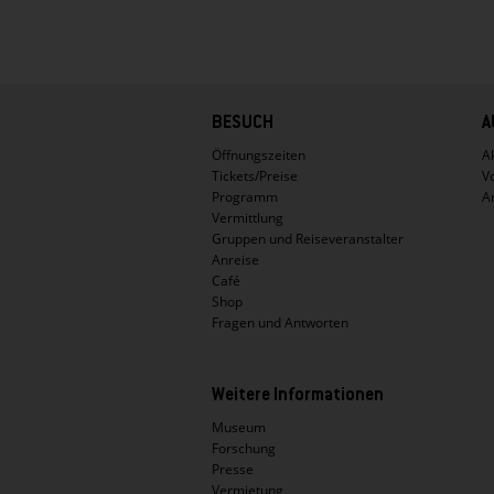
Hauptnavigation
BESUCH
A
Öffnungszeiten
Ak
Tickets/Preise
V
Programm
A
Vermittlung
Gruppen und Reiseveranstalter
Anreise
Café
Shop
Fragen und Antworten
Weitere Informationen
Museum
Forschung
Presse
Vermietung