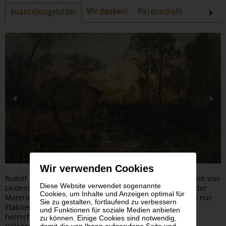
Reiter
Wir danken!
Patenschaft
Ausstellungsbilder
Wir verwenden Cookies
Rudolf Leopold, der Gründer des Leopold Museum, war ein von
Diese Website verwendet sogenannte
Leidenschaft, Sinn für Qualität und profunder Kenntnis der
Cookies, um Inhalte und Anzeigen optimal für
Materie geprägter Sammler. In seinem Fokus stand nicht nur
Sie zu gestalten, fortlaufend zu verbessern
Etabliertes, sondern oft auch Arbeiten, denen vom
und Funktionen für soziale Medien anbieten
herrschenden Kunstbetrieb wenig Beachtung zukam.
zu können. Einige Cookies sind notwendig,
damit die von Ihnen aufgerufene Seite und