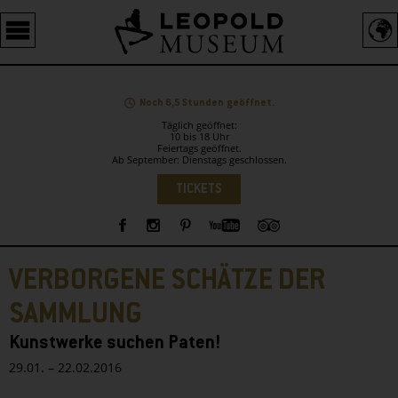
Barrierefreie
Bedienung
der
Webseite
Noch 6,5 Stunden geöffnet.
Täglich geöffnet:
10 bis 18 Uhr
Feiertags geöffnet.
Ab September: Dienstags geschlossen.
Sprachauswahl
TICKETS
Sidebar
VERBORGENE SCHÄTZE DER
SAMMLUNG
Kunstwerke suchen Paten!
29.01. – 22.02.2016