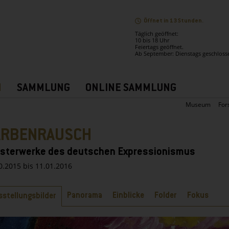
Öffnet in 13 Stunden.
Täglich geöffnet:
10 bis 18 Uhr
Feiertags geöffnet.
Ab September: Dienstags geschloss
N
SAMMLUNG
ONLINE SAMMLUNG
Museum
For
ARBENRAUSCH
sterwerke des deutschen Expressionismus
0.2015 bis 11.01.2016
ter
Panorama
Einblicke
Folder
Fokus
sstellungsbilder