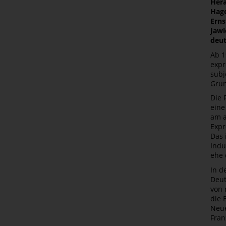
Hera
Hage
Erns
Jawl
deut
Ab 1
expr
subj
Grun
Die 
eine
am a
Expr
Das 
Indu
ehe 
In d
Deut
von 
die 
Neue
Fran