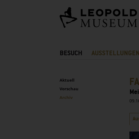
Barrierefreie
Bedienung
der
Webseite
Hauptnavigation
BESUCH
AUSSTELLUNGE
Zusatznavigation!
UNTERNAVIGATION
Sidebar
F
Aktuell
Vorschau
Mei
Archiv
09.1
Rei
Au