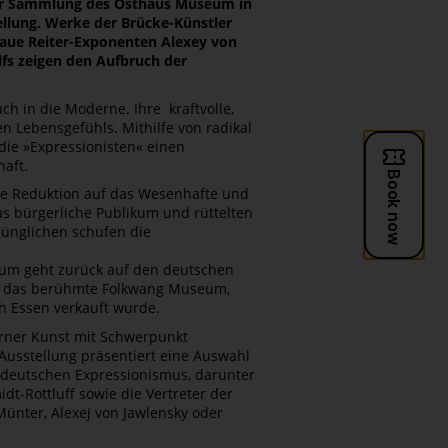
er Sammlung des Osthaus Museum in
lung. ­Werke der Brücke-Künstler
Blaue Reiter-Exponenten Alexey von
lfs zeigen den Aufbruch der
h in die Moderne. Ihre kraftvolle,
n Lebensgefühls. Mithilfe von radikal
 die »Expressionisten« einen
haft.
le Reduktion auf das ­Wesenhafte und
as bürgerliche Publikum und rüttelten
rünglichen schufen die
eum geht zurück auf den deutschen
921 das berühmte Folkwang Museum,
 Essen verkauft wurde.
rner Kunst mit Schwerpunkt
Ausstellung präsentiert eine Auswahl
 deutschen Expressionismus, darunter
dt-Rottluff sowie die Vertreter der
ünter, Alexej von Jawlensky oder