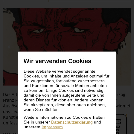
Wir verwenden Cookies
Diese Website verwendet sogenannte
Cookies, um Inhalte und Anzeigen optimal für
Sie zu gestalten, fortlaufend zu verbessern
und Funktionen für soziale Medien anbieten
zu können. Einige Cookies sind notwendig,
Das Attentat auf den österreichischen Thronfolger Erzherzog
damit die von Ihnen aufgerufene Seite und
Franz Ferdinand am 28. Juni 1914 in Sarajevo war fataler
deren Dienste funktioniert. Andere können
Sie akzeptieren, diese aber auch ablehnen,
Auslöser des Ersten Weltkrieges. Hundert Jahre danach widmet
wenn Sie möchten.
das Leopold Museum den Schicksalen österreichischer
Künstler, die in den Jahren 1914 bis 1918 tätig waren eine
Weitere Informationen zu Cookies erhalten
Sie in unserer
Datenschutzerklärung
und
umfassende Ausstellung.
unserem
Impressum
.