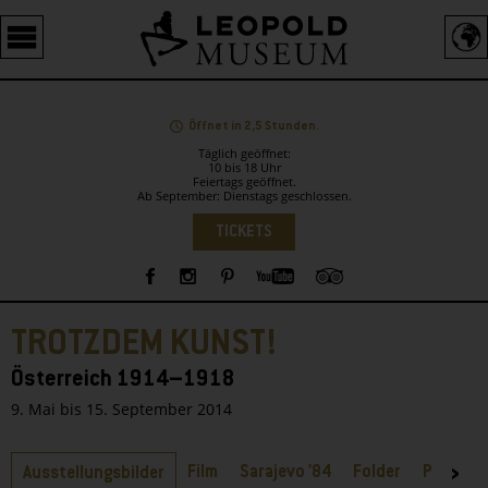
Barrierefreie
Bedienung
der
Webseite
Öffnet in 2,5 Stunden.
Täglich geöffnet:
10 bis 18 Uhr
Feiertags geöffnet.
Ab September: Dienstags geschlossen.
Sprachauswahl
TICKETS
Sidebar
TROTZDEM KUNST!
Österreich 1914–1918
9. Mai bis 15. September 2014
Reiter
Film
Sarajevo '84
Folder
Plakate
Ausstellungsbilder