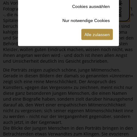
Als Vorlagen der Porträts dienen erkennungsdienstliche
Cookies auswählen
Fotografien der damaligen Behörden – Gestapo, SS, Ärzteschaft
-, die nach der Deportation der Kinder und Jugendlichen in den
Spitälern und Lagern gemacht wurden. Sie tragen dann den
Nur notwendige Cookies
berüchtigten breit gestreiften Häftlingsanzug, ihre Köpfe sind
kahlgeschoren. Dagegen wurden andere, vornehmlich Roma
Alle zulassen
und Sinti, in den Sammellagern dazu aufgefordert, sich bei den
Behörden zum Fototermin zu melden. Sie tragen ihre besten
Kleider, wollen guten Eindruck machen, wissen noch nicht, was
ihnen angetan werden wird - und doch ist ihnen allen Angst
und Unsicherheit deutlich ins Gesicht geschrieben.
Die Porträts zeigen zugleich schöne, junge Mitmenschen.
Gerade in diesen Bildern der damals so genannten »Unreinen«
zeigt sich eine reine Menschlichkeit. Der Anspruch des
Künstlers, »gegen das Vergessen« zu zeichnen, meint nicht nur
diese ganz besonderen jungen Menschen, die einen Namen
und eine Biografie haben, sondern zielt darüber hinausgehend
darauf ab, den Wert einer empathischen Mitmenschlichkeit
nicht zu vergessen; sich seiner eigenen Mitmenschlichkeit inne
zu werden – nicht nur der Vergangenheit gegenüber, sondern
auch jetzt, in der Gegenwart.
Die Blicke der jungen Menschen in den Porträts bringen in den
Betrachtenden etwas Verwandtes zum Klingen. Sie evozieren