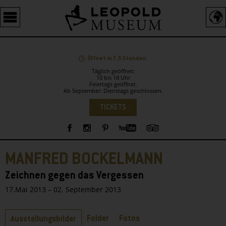
Barrierefreie
Bedienung
der
Webseite
Öffnet in 7,5 Stunden.
Täglich geöffnet:
10 bis 18 Uhr
Feiertags geöffnet.
Ab September: Dienstags geschlossen.
Sprachauswahl
TICKETS
Sidebar
MANFRED BOCKELMANN
Zeichnen gegen das Vergessen
17.Mai 2013 – 02. September 2013
Reiter
Folder
Fotos
Ausstellungsbilder