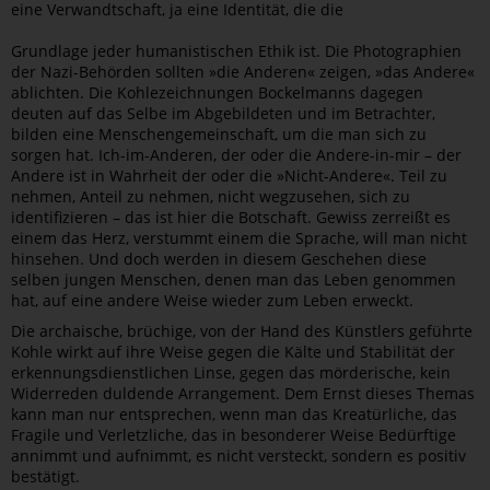
eine Verwandtschaft, ja eine Identität, die die
Grundlage jeder humanistischen Ethik ist. Die Photographien
der Nazi-Behörden sollten »die Anderen« zeigen, »das Andere«
ablichten. Die Kohlezeichnungen Bockelmanns dagegen
deuten auf das Selbe im Abgebildeten und im Betrachter,
bilden eine Menschengemeinschaft, um die man sich zu
sorgen hat. Ich-im-Anderen, der oder die Andere-in-mir – der
Andere ist in Wahrheit der oder die »Nicht-Andere«. Teil zu
nehmen, Anteil zu nehmen, nicht wegzusehen, sich zu
identifizieren – das ist hier die Botschaft. Gewiss zerreißt es
einem das Herz, verstummt einem die Sprache, will man nicht
hinsehen. Und doch werden in diesem Geschehen diese
selben jungen Menschen, denen man das Leben genommen
hat, auf eine andere Weise wieder zum Leben erweckt.
Die archaische, brüchige, von der Hand des Künstlers geführte
Kohle wirkt auf ihre Weise gegen die Kälte und Stabilität der
erkennungsdienstlichen Linse, gegen das mörderische, kein
Widerreden duldende Arrangement. Dem Ernst dieses Themas
kann man nur entsprechen, wenn man das Kreatürliche, das
Fragile und Verletzliche, das in besonderer Weise Bedürftige
annimmt und aufnimmt, es nicht versteckt, sondern es positiv
bestätigt.