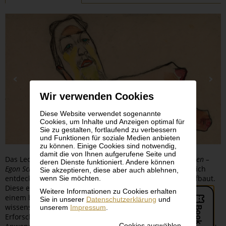
Wir verwenden Cookies
Diese Website verwendet sogenannte
Cookies, um Inhalte und Anzeigen optimal für
Sie zu gestalten, fortlaufend zu verbessern
und Funktionen für soziale Medien anbieten
zu können. Einige Cookies sind notwendig,
damit die von Ihnen aufgerufene Seite und
Das Leopold Museum zeigt mit
The Body Electric: Erwin Osen –
deren Dienste funktioniert. Andere können
Egon Schiele
eine Ausstellung, die auf einer Gruppe kürzlich
Sie akzeptieren, diese aber auch ablehnen,
wenn Sie möchten.
entdeckter Zeichnungen von Erwin Osen (1891–1970) aufbaut.
Diese entstanden im Auftrag von Stefan Jellinek (1871–1968),
Weitere Informationen zu Cookies erhalten
einem bis 1939 in Wien tätigen Mediziner, der seinen
Sie in unserer
Datenschutzerklärung
und
wissenschaftlichen Schwerpunkt auf die Dokumentation und
unserem
Impressum
.
Erforschung der Gefahren aber auch der medizinischen
Cookies auswählen