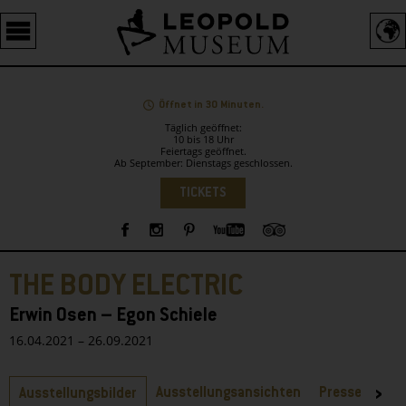
Barrierefreie
Bedienung
der
Webseite
Öffnet in 30 Minuten.
Täglich geöffnet:
10 bis 18 Uhr
Feiertags geöffnet.
Ab September: Dienstags geschlossen.
Sprachauswahl
TICKETS
Sidebar
THE BODY ELECTRIC
Erwin Osen – Egon Schiele
16.04.2021 – 26.09.2021
Reiter
Ausstellungsansichten
Presse
Ausstellungsbilder