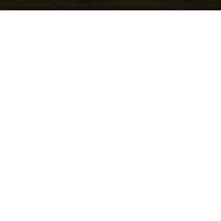
EGON SCHIELE, »Liegende Frau«, 1917 © Leopold Museum, Wien, Inv. 626