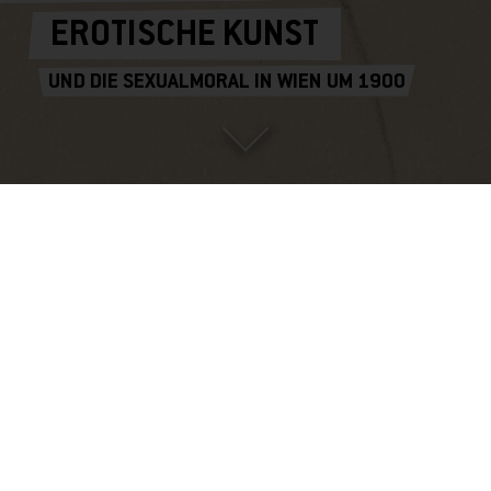
EROTISCHE KUNST
UND DIE SEXUALMORAL IN WIEN UM 1900
GUSTAV KLIMT Stehender Frauenakt mitgeneigtem Kopf. Studie zum Gemälde
"Adam und Eva", 1917 © Leopold Museum, Wien Inv. 1321
Der Umgang mit Sexualität war in Wien um 1900 dermaßen
verklemmt, dass Freud fürchtete, die kulturelle Sexualmoral könne
zu irreparablen Schäden im Individuum führen, was wiederum die
Kultur insgesamt gefährden würde. Doch die Verdrängungskräfte
der Scham und Moralität hielten sich beharrlich, wenngleich die
Sexualität freilich immer wieder Wege an die Oberfläche fand.
So herrschte auch in der Kunst des Historismus kein Mangel an
Nacktheit, wie man beispielsweise in Gustav Klimts Altar des