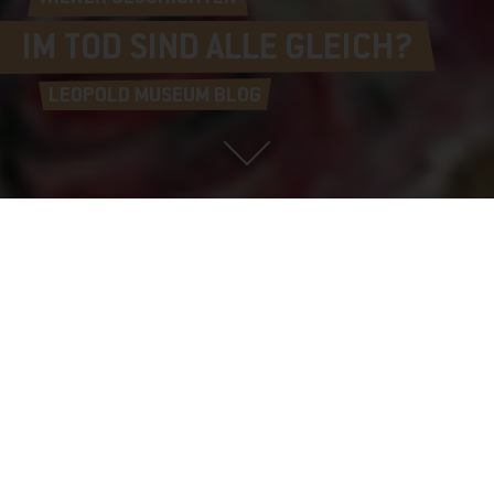
IM TOD SIND ALLE GLEICH?
LEOPOLD MUSEUM BLOG
Gustav Klimt, Tod und Leben, 1918 © Leopold Museum, Wien