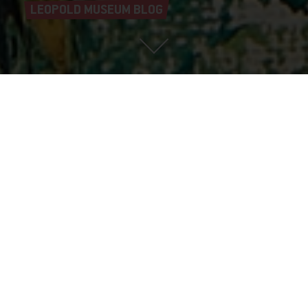
LEOPOLD MUSEUM BLOG
Richard Gerstl, Kleine Traunseelandschaft, August 1907 © Sammlung Grubman |
Collection Grubman, Foto | Photo: Leopold Museum, Wien | Vienna/Manfred
Thumberger