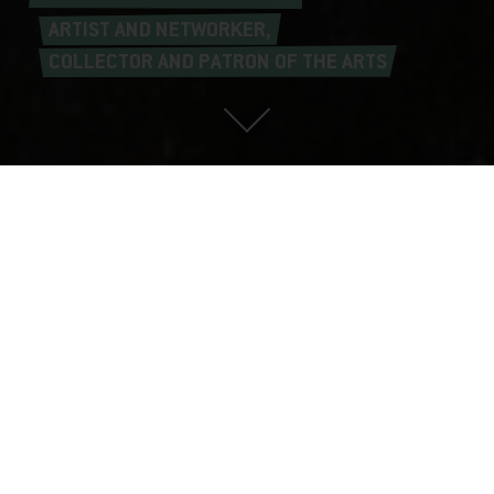
ARTIST AND NETWORKER,
COLLECTOR AND PATRON OF THE ARTS
BRONCIA KOLLER-PINELL, Portrait of a Lady (Detail), undated © Private collection,
Vienna | Photo: Leopold Museum, Vienna