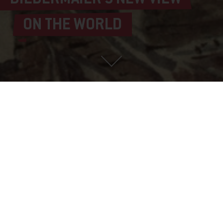
ON THE WORLD
Jakob Alt, Balloon Ride over Vienna (View of Vienna from the Southwest with a
Balloon over the City), 1847 © Wien Museum, Photo: Wien Museum