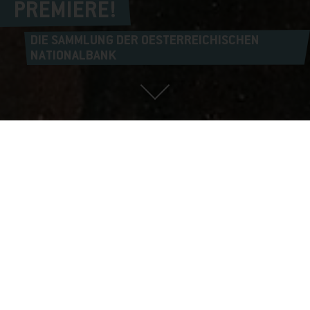
PREMIERE!
DIE SAMMLUNG DER OESTERREICHISCHEN
NATIONALBANK
JOSEF GASSLER, Porträt der Halina Wittlin-Moser (Detail), um 1928 ©
Oesterreichische Nationalbank/Kunstsammlung | Foto: OeNB/Graphisches Atelier
Neumann