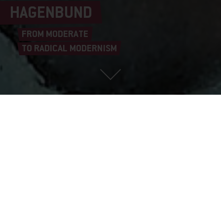
HAGENBUND
FROM MODERATE
TO RADICAL MODERNISM
ROBERT KLOSS, Terzetta, 1922 (Detail) © Sammlung Oesterreichische
Nationalbank, Foto: Graphisches Atelier Neumann